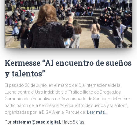
Kermesse “Al encuentro de sueños
y talentos”
El pasado 26 de Junio, en el marco del Día Internacional de la
Lucha contra el Uso Indebido y el Tráfico Ilícito de Drogas,las
Comunidades Educativas del Arzobispado de Santiago del Estero
participaron de la Kermesse “Al encuentro de sueños y talentos”,
organizadas por la DIGAIA en el Parque del
Leer más…
Por
sistemas@saed.digital
, Hace
5 días