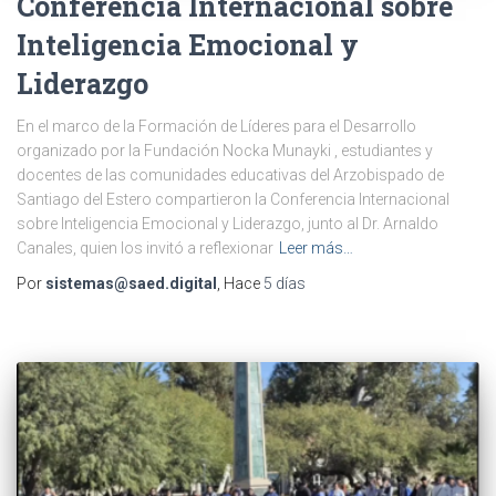
Conferencia Internacional sobre
Inteligencia Emocional y
Liderazgo
En el marco de la Formación de Líderes para el Desarrollo
organizado por la Fundación Nocka Munayki , estudiantes y
docentes de las comunidades educativas del Arzobispado de
Santiago del Estero compartieron la Conferencia Internacional
sobre Inteligencia Emocional y Liderazgo, junto al Dr. Arnaldo
Canales, quien los invitó a reflexionar
Leer más…
Por
sistemas@saed.digital
, Hace
5 días