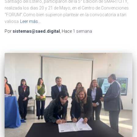
Santiago del Estero, participaron de la 5° Edición de SMARTCITY,
realizada los dias 20 y 21 de Mayo, en el Centro de Convenciones
“FORUM”.Como bien supieron plantear en la convocatoria a tan
valiosa
Leer más…
Por
sistemas@saed.digital
, Hace
1 semana