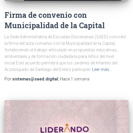
Firma de convenio con
Municipalidad de la Capital
La Sede Administrativa de Escuelas Diocesanas (SAED) concretó
la firma del acta convenio con la Municipalidad de la Capital,
fortaleciendo el trabajo articulado en propuestas educativas,
ambientales y de formación ciudadana para niños del nivel
inicial.Este acuerdo permitirá que los Jardines de Infantes del
Arzobispado de Santiago del Estero participen
Leer más…
Por
sistemas@saed.digital
, Hace
1 semana