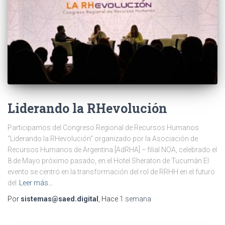
Liderando la RHevolución
Participamos del Congreso Regional de Recursos Humanos
“Liderando la RHevolución” organizado por la Asociación de
Recursos Humanos de Argentina [AdRHA] – filial NOA, celebrado el
8 de Mayo próximo pasado, en el Hotel Sheraton de Tucumán.El
evento se centró en la transformación del rol de RRHH en el futuro
del
Leer más…
Por
sistemas@saed.digital
, Hace
1 semana