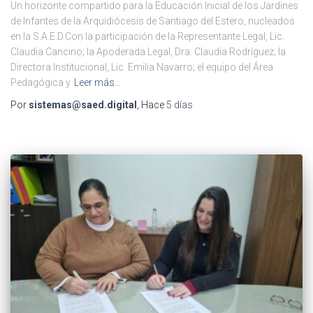
Un horizonte compartido para la Educación Inicial de los Jardines
de Infantes de la Arquidiócesis de Santiago del Estero, nucleados
en la S.A.E.D.Con la participación de la Representante Legal, Lic.
Claudia Cancino; la Apoderada Legal, Dra. Claudia Rodríguez; la
Directora Institucional, Lic. Emilia Navarro; el equipo del Área
Pedagógica y
Leer más…
Por
sistemas@saed.digital
, Hace
5 días