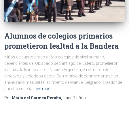
Alumnos de colegios primarios
prometieron lealtad a la Bandera
Niños de cuarto grado de los colegios de nivel primario,
dependientes del Obispado de Santiago del Estero, prometieron
lealtad a la Bandera de la Nación Argentina, en el marco de
emotivos y coloridos actos. Con motivo de conmemorarse un
aniversario más del fallecimiento de Manuel Belgrano, creador de
nuestra enseña
Leer más…
Por
Maria del Carmen Peralta
, Hace
7 años