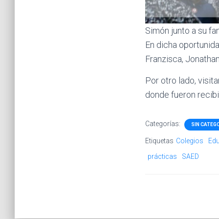
Simón junto a su fam
En dicha oportunid
Franzisca, Jonathan
Por otro lado, visi
donde fueron recibi
Categorías:
SIN CATEG
Etiquetas
Colegios
Ed
prácticas
SAED