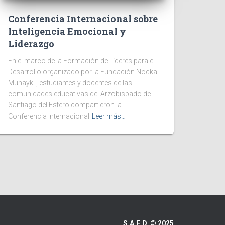
Conferencia Internacional sobre
Inteligencia Emocional y
Liderazgo
En el marco de la Formación de Líderes para el
Desarrollo organizado por la Fundación Nocka
Munayki , estudiantes y docentes de las
comunidades educativas del Arzobispado de
Santiago del Estero compartieron la
Conferencia Internacional
Leer más…
S.A.E.D. © 2025