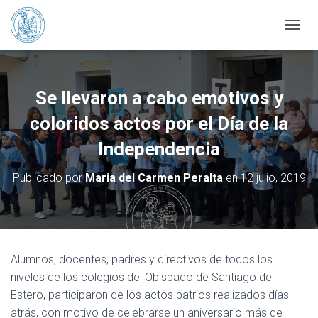
CAMBI
Se llevaron a cabo emotivos y
coloridos actos por el Día de la
Independencia
Publicado por
Maria del Carmen Peralta
en
12 julio, 2019
Alumnos, docentes, padres y directivos de todos los
niveles de los colegios del Obispado de Santiago del
Estero, participaron de los actos patrios realizados días
atrás, con motivo de celebrarse un aniversario más de