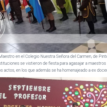
 Maestro en el Colegio Nuestra Señora del Carmen, de Pint
nstituciones se vistieron de fiesta para agasajar a maestro
os actos, en los que además se ha homenajeado a ex docen