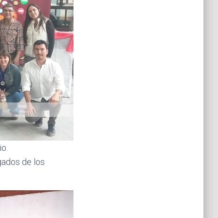
io.
gados de los