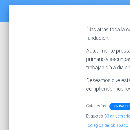
Días atrás toda la 
fundación.
Actualmente presta e
primario y secundar
trabajan día a día 
Deseamos que esta 
cumpliendo muchos 
Categorías:
SIN CATEG
Etiquetas
30 aniversari
colegios del obispado