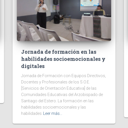
Jornada de formación en las
habilidades socioemocionales y
digitales
Jornada de Formación con Equipos Directivos,
Docentes y Profesionales de los S.O.E.
[Servicios de Orientación Educativa] de las
Comunidades Educativas del Arzobispado de
Santiago del Estero. La formación en las
habilidades socioemocionales y las
habilidades
Leer más…