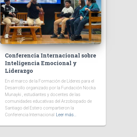
Conferencia Internacional sobre
Inteligencia Emocional y
Liderazgo
En el marco de la Formación de Líderes para el
Desarrollo organizado por la Fundación Nocka
Munayki , estudiantes y docentes de las
comunidades educativas del Arzobispado de
Santiago del Estero compartieron la
Conferencia Internacional
Leer más…