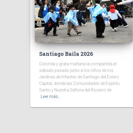
Santiago Baila 2026
Colorida y grata mañana la compartida el
sábado pasado junto a los niños de los
Jardines de Infantes de Santiago del Estero
Capital, donde las Comunidades de Espíritu
Santo y Nuestra Señora del Rosario de
Leer más…