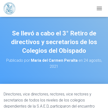
CAMBI
Se llevó a cabo el 3° Retiro de
directivos y secretarios de los
Colegios del Obispado
Publicado por
Maria del Carmen Peralta
en
24 agosto,
2021
Directores, vice directores, rectores, vice rectores y
secretarios de todos los niveles de los colegios
dependientes de la S.A.E.D, participaron del encuentro