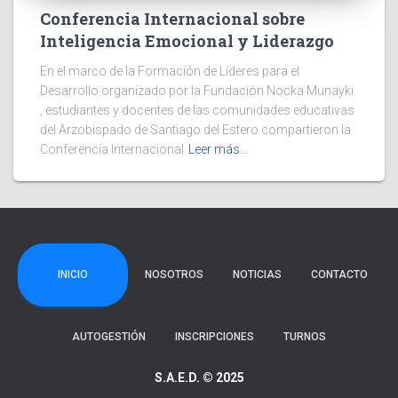
Conferencia Internacional sobre
Inteligencia Emocional y Liderazgo
En el marco de la Formación de Líderes para el
Desarrollo organizado por la Fundación Nocka Munayki
, estudiantes y docentes de las comunidades educativas
del Arzobispado de Santiago del Estero compartieron la
Conferencia Internacional
Leer más…
INICIO
NOSOTROS
NOTICIAS
CONTACTO
AUTOGESTIÓN
INSCRIPCIONES
TURNOS
S.A.E.D. © 2025