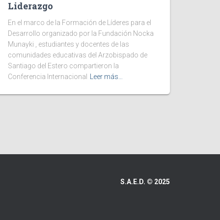
Liderazgo
En el marco de la Formación de Líderes para el
Desarrollo organizado por la Fundación Nocka
Munayki , estudiantes y docentes de las
comunidades educativas del Arzobispado de
Santiago del Estero compartieron la
Conferencia Internacional
Leer más…
S.A.E.D. © 2025