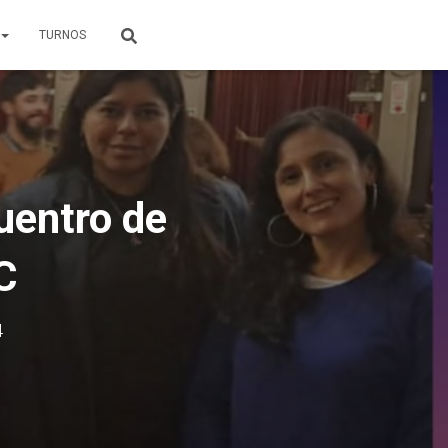
TURNOS
uentro de
C
4