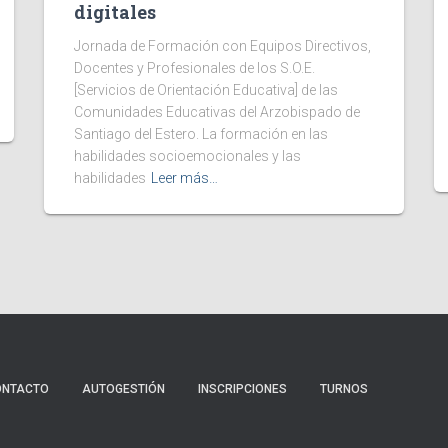
digitales
Jornada de Formación con Equipos Directivos,
Docentes y Profesionales de los S.O.E.
[Servicios de Orientación Educativa] de las
Comunidades Educativas del Arzobispado de
Santiago del Estero. La formación en las
habilidades socioemocionales y las
habilidades
Leer más…
ONTACTO
AUTOGESTIÓN
INSCRIPCIONES
TURNOS