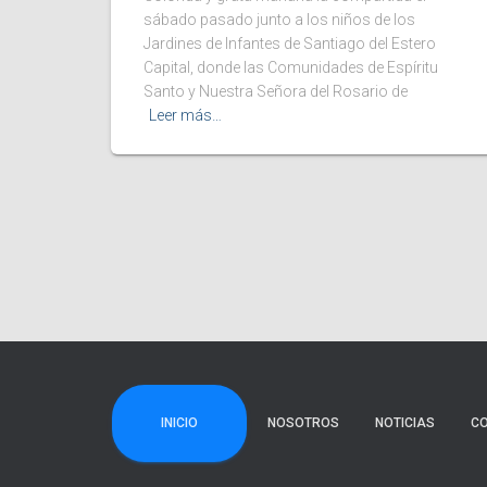
sábado pasado junto a los niños de los
Jardines de Infantes de Santiago del Estero
Capital, donde las Comunidades de Espíritu
Santo y Nuestra Señora del Rosario de
Leer más…
INICIO
NOSOTROS
NOTICIAS
C