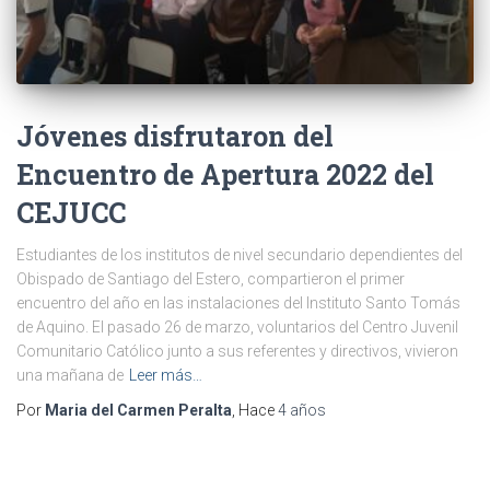
Jóvenes disfrutaron del
Encuentro de Apertura 2022 del
CEJUCC
Estudiantes de los institutos de nivel secundario dependientes del
Obispado de Santiago del Estero, compartieron el primer
encuentro del año en las instalaciones del Instituto Santo Tomás
de Aquino. El pasado 26 de marzo, voluntarios del Centro Juvenil
Comunitario Católico junto a sus referentes y directivos, vivieron
una mañana de
Leer más…
Por
Maria del Carmen Peralta
, Hace
4 años