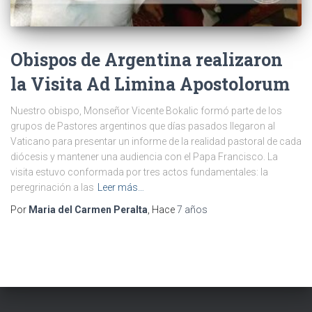
Obispos de Argentina realizaron
la Visita Ad Limina Apostolorum
Nuestro obispo, Monseñor Vicente Bokalic formó parte de los
grupos de Pastores argentinos que días pasados llegaron al
Vaticano para presentar un informe de la realidad pastoral de cada
diócesis y mantener una audiencia con el Papa Francisco. La
visita estuvo conformada por tres actos fundamentales: la
peregrinación a las
Leer más…
Por
Maria del Carmen Peralta
, Hace
7 años