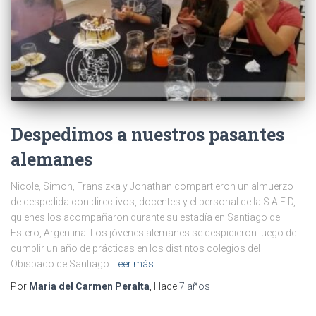
Despedimos a nuestros pasantes
alemanes
Nicole, Simon, Fransizka y Jonathan compartieron un almuerzo
de despedida con directivos, docentes y el personal de la S.A.E.D,
quienes los acompañaron durante su estadía en Santiago del
Estero, Argentina. Los jóvenes alemanes se despidieron luego de
cumplir un año de prácticas en los distintos colegios del
Obispado de Santiago
Leer más…
Por
Maria del Carmen Peralta
, Hace
7 años