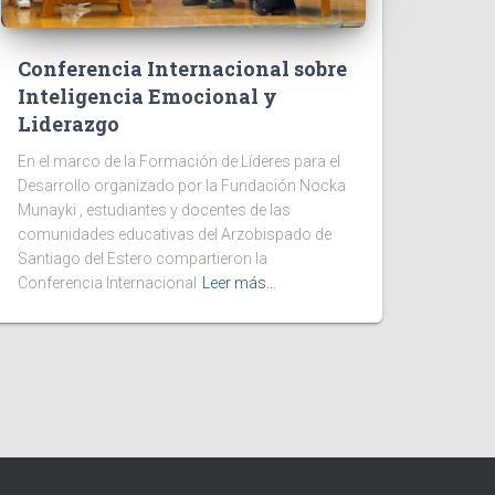
Conferencia Internacional sobre
Inteligencia Emocional y
Liderazgo
En el marco de la Formación de Líderes para el
Desarrollo organizado por la Fundación Nocka
Munayki , estudiantes y docentes de las
comunidades educativas del Arzobispado de
Santiago del Estero compartieron la
Conferencia Internacional
Leer más…