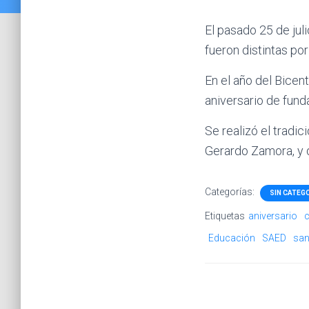
El pasado 25 de jul
fueron distintas po
En el año del Bicen
aniversario de funda
Se realizó el tradic
Gerardo Zamora, y 
Categorías:
SIN CATEG
Etiquetas
aniversario
c
Educación
SAED
san