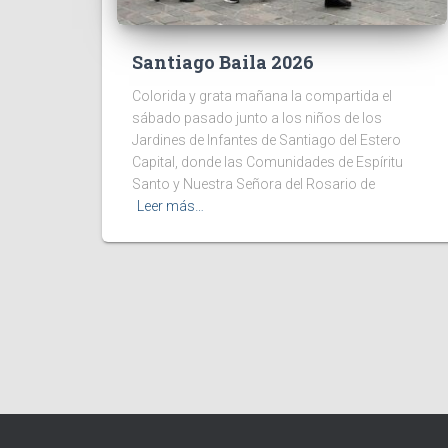
Santiago Baila 2026
Colorida y grata mañana la compartida el
sábado pasado junto a los niños de los
Jardines de Infantes de Santiago del Estero
Capital, donde las Comunidades de Espíritu
Santo y Nuestra Señora del Rosario de
Leer más…