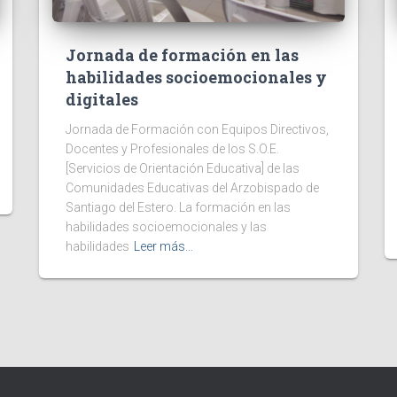
Jornada de formación en las
habilidades socioemocionales y
digitales
Jornada de Formación con Equipos Directivos,
Docentes y Profesionales de los S.O.E.
[Servicios de Orientación Educativa] de las
Comunidades Educativas del Arzobispado de
Santiago del Estero. La formación en las
habilidades socioemocionales y las
habilidades
Leer más…